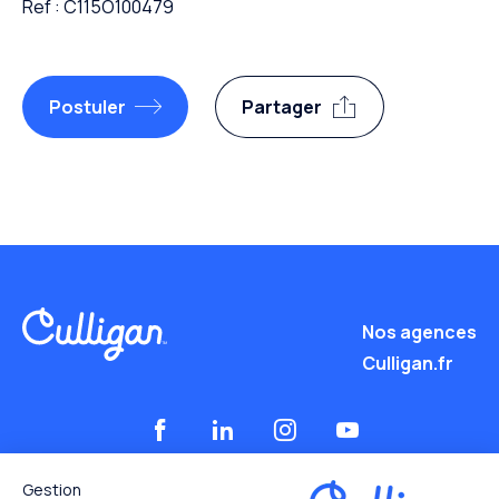
Ref : C115O100479
Postuler
Partager
Nos agences
Culligan.fr
Gestion